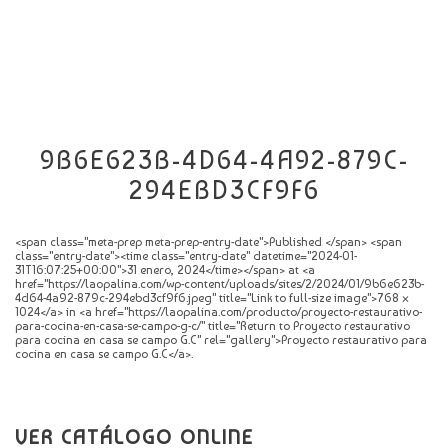
CATÁLOGO
NOVEDADES
CONTACTO
9B6E623B-4D64-4A92-879C-
294EBD3CF9F6
<span class="meta-prep meta-prep-entry-date">Published </span> <span
class="entry-date"><time class="entry-date" datetime="2024-01-
31T16:07:25+00:00">31 enero, 2024</time></span> at <a
href="https://laopalina.com/wp-content/uploads/sites/2/2024/01/9b6e623b-
4d64-4a92-879c-294ebd3cf9f6.jpeg" title="Link to full-size image">768 ×
1024</a> in <a href="https://laopalina.com/producto/proyecto-restaurativo-
para-cocina-en-casa-se-campo-g-c/" title="Return to Proyecto restaurativo
para cocina en casa se campo G.C" rel="gallery">Proyecto restaurativo para
cocina en casa se campo G.C</a>.
VER CATÁLOGO ONLINE