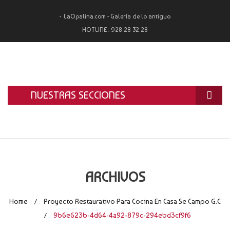
LaOpalina.com - Galería de lo antiguo
HOTLINE :
928 28 32 28
NUESTRAS SECCIONES
INICIO
LA OPALINA
RESTAURACIÓN
ARCHIVOS
ALQUILER
Home
Proyecto Restaurativo Para Cocina En Casa Se Campo G.C
/
TASACIÓN Y COMPRA
9b6e623b-4d64-4a92-879c-294ebd3cf9f6
/