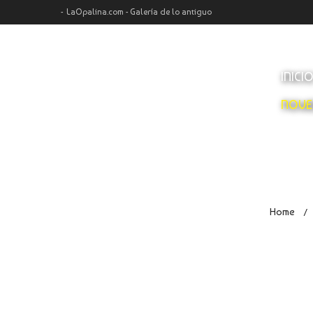
LaOpalina.com - Galería de lo antiguo
INICI
NOVE
Home
/