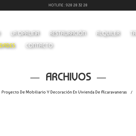
HOTLINE :
928 28 32 28
O
LA OPALINA
RESTAURACIÓN
ALQUILER
TA
DADES
CONTACTO
ARCHIVOS
Proyecto De Mobiliario Y Decoración En Vivienda De Alcaravaneras
/