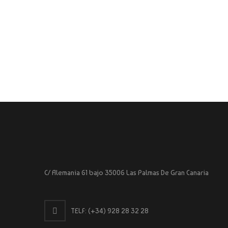
C/ Alemania 61 bajo 35006 Las Palmas De Gran Canaria
TELF:
(+34) 928 28 32 28