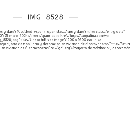
IMG_8528
try-date">Published </span> <span class="entry-date"><time class="entry-date"
">31 enero, 2024</time></span> at <a href="https://laopalina.com/wp-
_8528.jpeg" title="Link to full-size image">1200 × 1600</a> in <a
o/proyecto-de-mobiliario-y-decoracion-en-vivienda-de-alcaravaneras/" title="Retur
n en vivienda de Alcaravaneras" rel="gallery">Proyecto de mobiliario y decoració