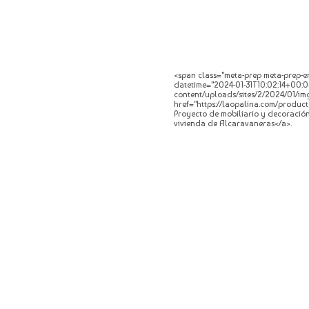
<span class="meta-prep meta-prep-en
datetime="2024-01-31T10:02:14+00:00
content/uploads/sites/2/2024/01/img
href="https://laopalina.com/product
Proyecto de mobiliario y decoració
vivienda de Alcaravaneras</a>.