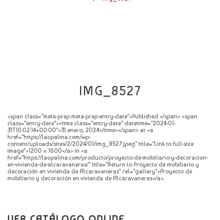
CATÁLOGO
NOVEDADES
CONTACTO
IMG_8527
<span class="meta-prep meta-prep-entry-date">Published </span> <span
class="entry-date"><time class="entry-date" datetime="2024-01-
31T10:02:14+00:00">31 enero, 2024</time></span> at <a
href="https://laopalina.com/wp-
content/uploads/sites/2/2024/01/img_8527.jpeg" title="Link to full-size
image">1200 × 1600</a> in <a
href="https://laopalina.com/producto/proyecto-de-mobiliario-y-decoracion-
en-vivienda-de-alcaravaneras/" title="Return to Proyecto de mobiliario y
decoración en vivienda de Alcaravaneras" rel="gallery">Proyecto de
mobiliario y decoración en vivienda de Alcaravaneras</a>.
VER CATÁLOGO ONLINE