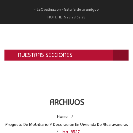
LaOpalina.com - Galería de lo antiguo
HOTLINE :
928 28 32 28
NUESTRAS SECCIONES
INICIO
LA OPALINA
RESTAURACIÓN
ARCHIVOS
ALQUILER
Home
/
TASACIÓN Y COMPRA
Proyecto De Mobiliario Y Decoración En Vivienda De Alcaravaneras
Img_8527
/