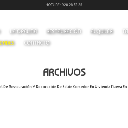
HOTLINE :
928 28 32 28
O
LA OPALINA
RESTAURACIÓN
ALQUILER
TA
DADES
CONTACTO
ARCHIVOS
al De Restauración Y Decoración De Salón Comedor En Vivienda Nueva En 