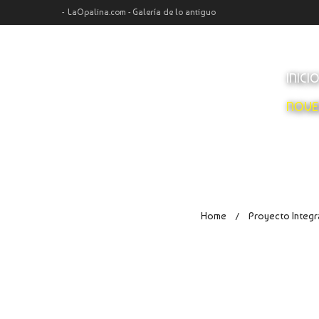
LaOpalina.com - Galería de lo antiguo
INICI
NOVE
Home
Proyecto Integr
/