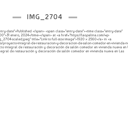
IMG_2704
try-date">Published </span> <span class="entry-date"><time class="entry-date"
0">31 enero, 2024</time></span> at <a href="https://laopalina.com/wp-
_2704-scaled.jpeg" title="Link to full-size image">1920 × 2560</a> in <a
to/proyecto-integral-de-restauracion-y-decoracion-de-salon-comedor-en-vivienda-n
yecto integral de restauración y decoración de salón comedor en vivienda nueva en 
ntegral de restauración y decoración de salón comedor en vivienda nueva en Las