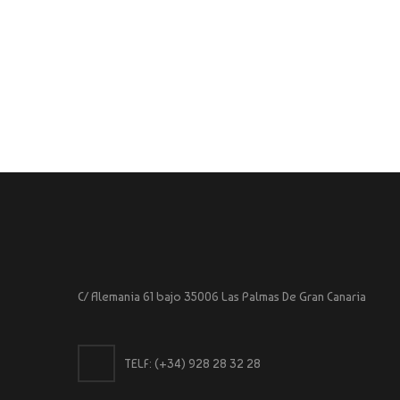
C/ Alemania 61 bajo 35006 Las Palmas De Gran Canaria
TELF:
(+34) 928 28 32 28