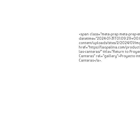
<span class="meta-prep meta-prep-en
datetime="2024-01-31T01:09:29+00:0
content/uploads/sites/2/2024/01/img
href="https://laopalina.com/produc
las-canteras/" title="Return to Pro
Canteras" rel="gallery">Proyecto i
Canteras</a>.