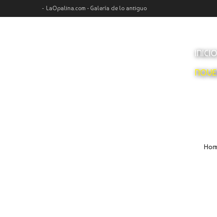
LaOpalina.com - Galería de lo antiguo
INICI
NOVE
Hom