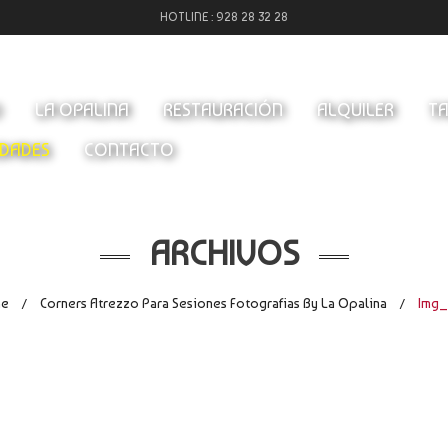
HOTLINE :
928 28 32 28
O
LA OPALINA
RESTAURACIÓN
ALQUILER
TA
DADES
CONTACTO
ARCHIVOS
e
Corners Atrezzo Para Sesiones Fotografias By La Opalina
Img_
/
/