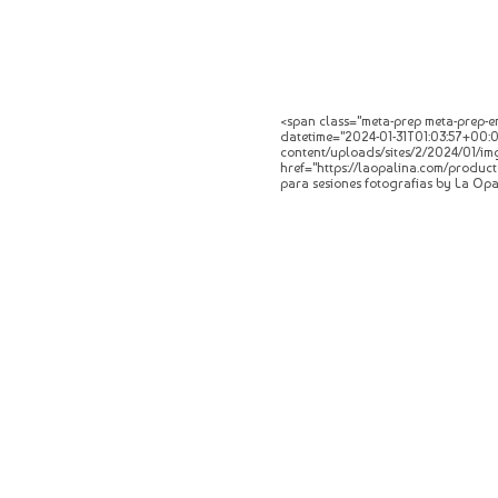
<span class="meta-prep meta-prep-en
datetime="2024-01-31T01:03:57+00:00
content/uploads/sites/2/2024/01/img
href="https://laopalina.com/producto
para sesiones fotografias by La Opa