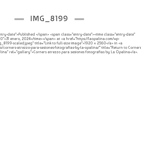
IMG_8199
try-date">Published </span> <span class="entry-date"><time class="entry-date"
">31 enero, 2024</time></span> at <a href="https://laopalina.com/wp-
_8199-scaled.jpeg" title="Link to full-size image">1920 × 2560</a> in <a
/corners-atrezzo-para-sesiones-fotografias-by-la-opalina/" title="Return to Corner
lina" rel="gallery">Corners atrezzo para sesiones fotografias by La Opalina</a>.