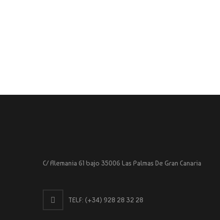
C/ Alemania 61 bajo 35006 Las Palmas De Gran Canaria
TELF:
(+34) 928 28 32 28