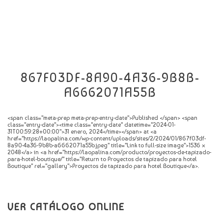
CATÁLOGO
NOVEDADES
CONTACTO
867F03DF-8A90-4A36-9B8B-
A6662071A55B
<span class="meta-prep meta-prep-entry-date">Published </span> <span
class="entry-date"><time class="entry-date" datetime="2024-01-
31T00:59:28+00:00">31 enero, 2024</time></span> at <a
href="https://laopalina.com/wp-content/uploads/sites/2/2024/01/867f03df-
8a90-4a36-9b8b-a6662071a55b.jpeg" title="Link to full-size image">1536 ×
2048</a> in <a href="https://laopalina.com/producto/proyectos-de-tapizado-
para-hotel-boutique/" title="Return to Proyectos de tapizado para hotel
Boutique" rel="gallery">Proyectos de tapizado para hotel Boutique</a>.
VER CATÁLOGO ONLINE