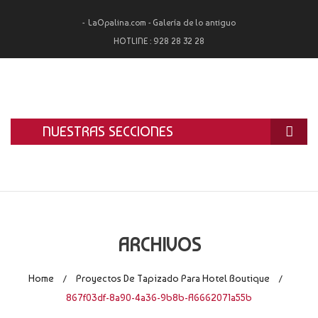
LaOpalina.com - Galería de lo antiguo
HOTLINE :
928 28 32 28
NUESTRAS SECCIONES
INICIO
LA OPALINA
RESTAURACIÓN
ARCHIVOS
ALQUILER
Home
Proyectos De Tapizado Para Hotel Boutique
/
/
TASACIÓN Y COMPRA
867f03df-8a90-4a36-9b8b-A6662071a55b