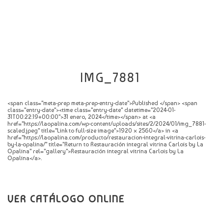
CATÁLOGO
NOVEDADES
CONTACTO
IMG_7881
<span class="meta-prep meta-prep-entry-date">Published </span> <span
class="entry-date"><time class="entry-date" datetime="2024-01-
31T00:22:19+00:00">31 enero, 2024</time></span> at <a
href="https://laopalina.com/wp-content/uploads/sites/2/2024/01/img_7881-
scaled.jpeg" title="Link to full-size image">1920 × 2560</a> in <a
href="https://laopalina.com/producto/restauracion-integral-vitrina-carlois-
by-la-opalina/" title="Return to Restauración integral vitrina Carlois by La
Opalina" rel="gallery">Restauración integral vitrina Carlois by La
Opalina</a>.
VER CATÁLOGO ONLINE