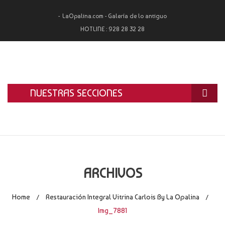
LaOpalina.com - Galería de lo antiguo
HOTLINE :
928 28 32 28
NUESTRAS SECCIONES
INICIO
LA OPALINA
RESTAURACIÓN
ARCHIVOS
ALQUILER
Home
Restauración Integral Vitrina Carlois By La Opalina
/
/
TASACIÓN Y COMPRA
Img_7881