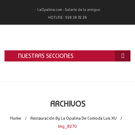
LaOpalina.com - Galería de lo antiguo
HOTLINE :
928 28 32 28
NUESTRAS SECCIONES
INICIO
LA OPALINA
RESTAURACIÓN
ARCHIVOS
ALQUILER
Home
Restauración By La Opalina De Comoda Luis XV
/
/
TASACIÓN Y COMPRA
Img_8270