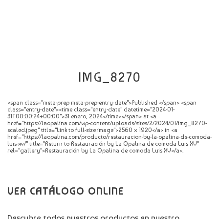
CATÁLOGO
NOVEDADES
CONTACTO
IMG_8270
<span class="meta-prep meta-prep-entry-date">Published </span> <span
class="entry-date"><time class="entry-date" datetime="2024-01-
31T00:00:24+00:00">31 enero, 2024</time></span> at <a
href="https://laopalina.com/wp-content/uploads/sites/2/2024/01/img_8270-
scaled.jpeg" title="Link to full-size image">2560 × 1920</a> in <a
href="https://laopalina.com/producto/restauracion-by-la-opalina-de-comoda-
luis-xv/" title="Return to Restauración by La Opalina de comoda Luis XV"
rel="gallery">Restauración by La Opalina de comoda Luis XV</a>.
VER CATÁLOGO ONLINE
Descubre todos nuestros productos en nuestro